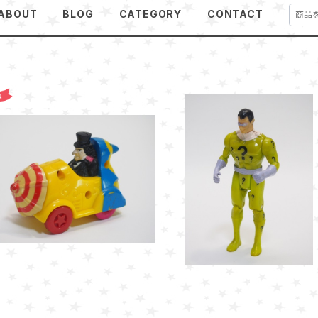
ABOUT
BLOG
CATEGORY
CONTACT
SOLD OUT
リドラー・Toy Biz 1989 アク
ョンフィギュア
マクドナルド ハッピーミールト
¥800
イ【1991】のペンギン・アンブレ
¥500
ラ ロト ロードスター