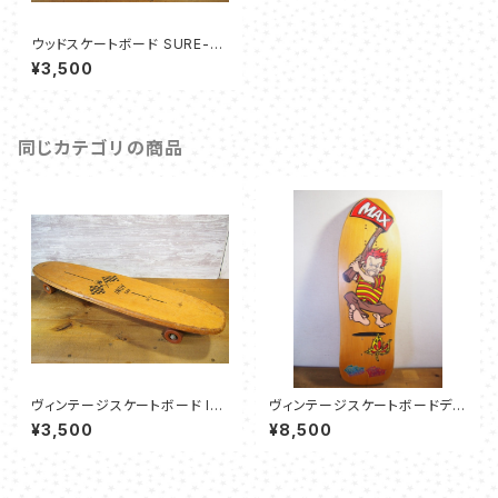
ウッドスケートボード SURE-G
RIP 99P
¥3,500
同じカテゴリの商品
ヴィンテージスケートボード Ind
ヴィンテージスケートボードデッ
y 500 Wooden Skateboard
キ：Poorhouse Skateboard
¥3,500
¥8,500
1960s Sport Fun inc.
s Deck - Max Evans