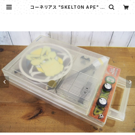
コーネリアス "SKELTON APE" ポ
ータブル・プレーヤー GP-3C | flip
per