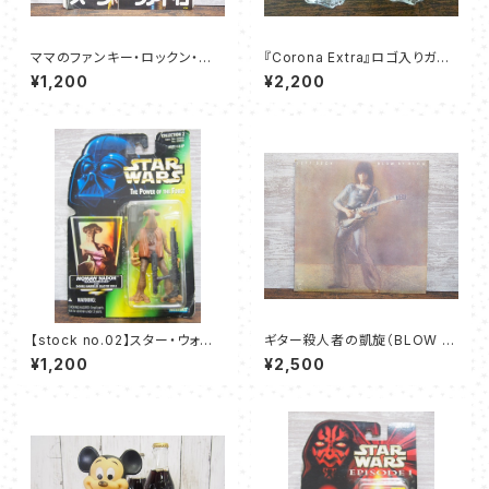
ママのファンキー・ロックン・ロ
『Corona Extra』ロゴ入りガラ
ール - スージー・クアトロ
ス灰皿4個セット
¥1,200
¥2,200
【stock no.02】スター・ウォー
ギター殺人者の凱旋（BLOW B
ズ モモー・ネイドン フィギュア K
Y BLOW） – ジェフ・ベック
¥1,200
¥2,500
enner 1996