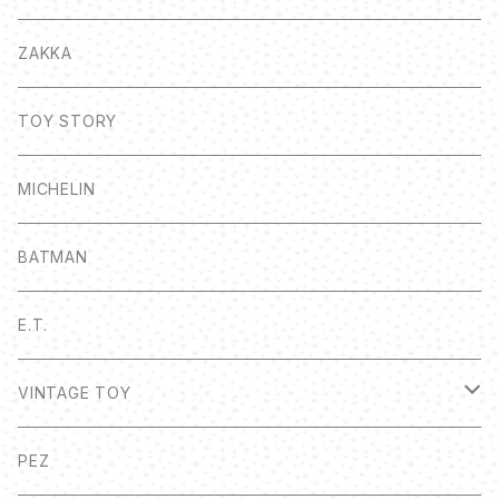
ZAKKA
TOY STORY
MICHELIN
BATMAN
E.T.
VINTAGE TOY
ボトルキャップ
PEZ