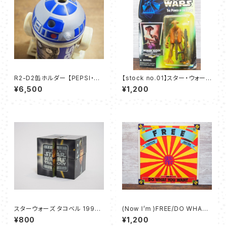
R2-D2缶ホルダー 【PEPSI・ST
【stock no.01】スター・ウォーズ
AR WARSキャンペーン 第2弾】
モモー・ネイドン フィギュア Ke
¥6,500
¥1,200
nner 1996
スターウォーズ タコベル 1997
(Now I’m )FREE/DO WHAT
パズルキューブ
YOU WANT - 紫
¥800
¥1,200