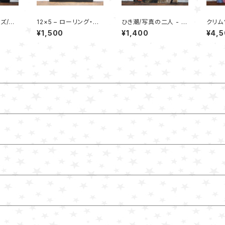
ズ/KI
12×5 – ローリング・ス
ひき潮/写真の二人 - 矢
クリム
 - 矢
トーンズ
沢永吉
殿(P-
¥1,500
¥1,400
¥4,
グ・ク