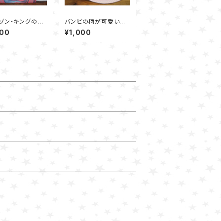
ゾン・キングの宮
バンビの柄が可愛いハ
8080A) - キン
ンドメイドのキッズキャ
500
¥1,000
リムゾン
スケット