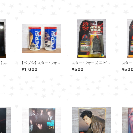
ト】スタ
【ペプシ】 スター・ウォー
スター・ウォーズ エピソ
スター
ソードI
ズ ダミー缶（自販機サン
ード1 ダース・モール（タ
ード1 
¥1,000
¥500
¥50
プル）
トゥイーン）-ハズブロ
ロ コ
コムテックフィギュア