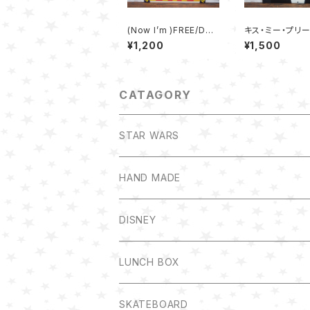
(Now I’m )FREE/DO
キス・ミー・プリー
WHAT YOU WANT -
SS ME PLEASE
¥1,200
¥1,500
紫
沢 永吉
CATAGORY
STAR WARS
HAND MADE
DISNEY
LUNCH BOX
SKATEBOARD