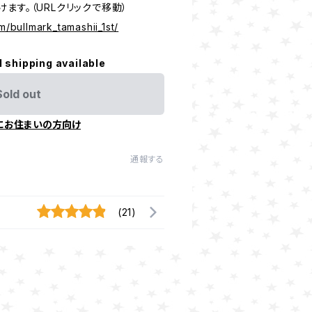
ます。（URLクリックで移動）
m/bullmark_tamashii_1st/
l shipping available
Sold out
にお住まいの方向け
通報する
(21)