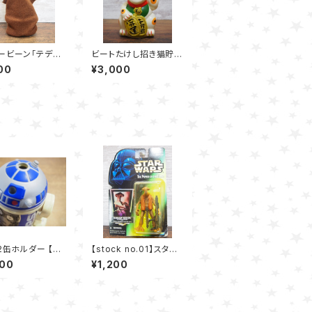
ービーン「テディ」
ビートたけし招き猫貯金
パペット
箱
00
¥3,000
2缶ホルダー 【PE
【stock no.01】スター・
STAR WARSキャ
ウォーズ モモー・ネイド
500
¥1,200
ン 第2弾】
ン フィギュア Kenner 1
996