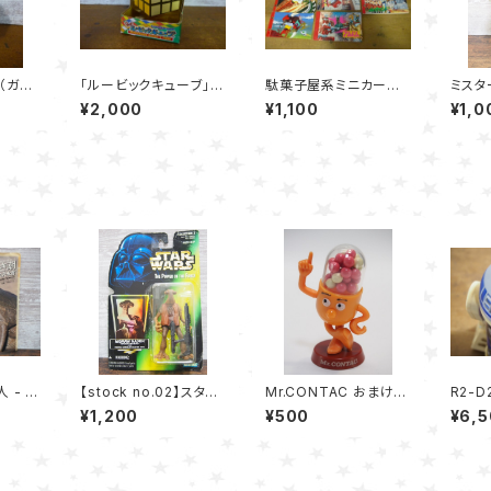
（ガシ
「ルービックキューブ」ツ
駄菓子屋系ミニカード
ミスタ
イダー
クダオリジナル
アルバム 全11冊セット
ハンド
¥2,000
¥1,100
¥1,0
ョッカ
ャル～
 - 矢
【stock no.02】スタ
Mr.CONTAC おまけフ
R2-D
ー・ウォーズ モモー・ネ
ィギュア
PSI・
¥1,200
¥500
¥6,
イドン フィギュア Kenn
ンペー
er 1996