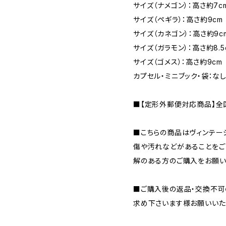
サイズ（ナメゴン）：高さ約7c
サイズ（ペギラ）：高さ約9cm
サイズ（カネゴン）：高さ約9c
サイズ（ガラモン）：高さ約8.5
サイズ（ゴメス）：高さ約9cm
カプセル・ミニブック・袋：な
■【定形外郵便対応商品】全国
■こちらの商品はヴィンテー
傷や汚れなどがあることをご
解のある方のご購入をお願い
■ご購入後の返品・交換不可
求め下さいます様お願いいた