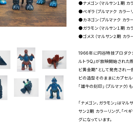
●ナメゴン（マルサン１期 カ
●ぺギラ（ブルマァク カラー
●カネゴン（ブルマァク カラ
●ガラモン（マルサン１期 カ
●ゴメス（マルサン２期 カラ
1966年に円谷特技プロダク
ルトラQ』が放映開始された
ビ黄金期"として発売され一
ビの造型そのままにカプセル
「雄牛の刻印」（ブルマァク）
「ナメゴン、ガラモン」はマルサ
サン２期 カラーリング、「ペ
グになっています。