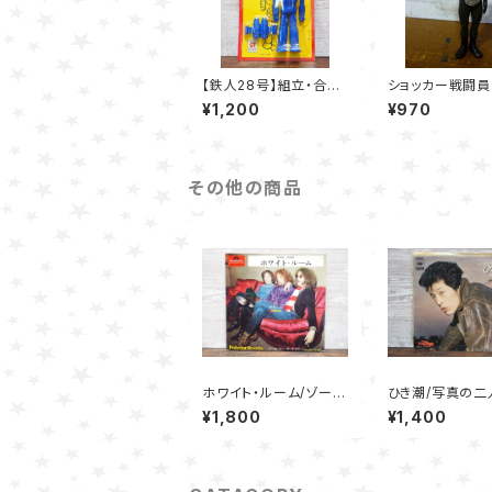
【鉄人28号】組立・合体
ショッカー戦闘員
ができる消しゴム NO.1
ャポン）：仮面ラ
¥1,200
¥970
00
HGシリーズ～シ
ー戦闘員スペシ
その他の商品
ホワイト・ルーム/ゾー
ひき潮/写真の二人
ズ・ワー・ザ・デイズ - ク
沢永吉
¥1,800
¥1,400
リーム