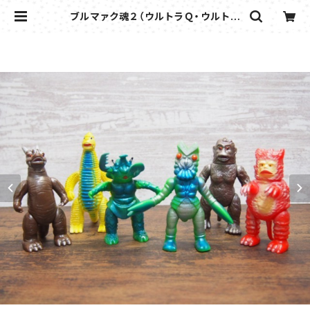
ブルマァク魂２（ウルトラＱ・ウルトラ
マン）ガシャポン HGシリーズ 全６種
セット | flipper