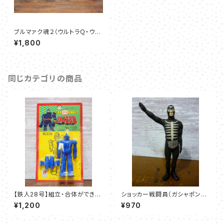
ブルマァク魂２（ウルトラＱ・ウル
トラマン）ガシャポン HGシリー
¥1,800
ズ 全６種セット
同じカテゴリの商品
【鉄人28号】組立・合体ができる
ショッカー戦闘員（ガシャポン）：
消しゴム NO.100
仮面ライダー HGシリーズ～ショ
¥1,200
¥970
ッカー戦闘員スペシャル～