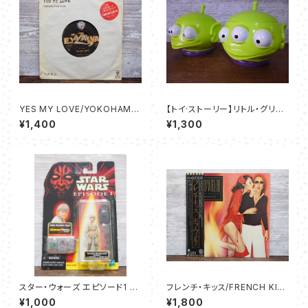
YES MY LOVE/YOKOHAMA
【トイ·ストーリー】リトル・グリー
FOGGY NIGHT - 矢沢永吉
ンメン/エイリアン マグカップ
¥1,400
¥1,300
スター・ウォーズ エピソード1 ア
フレンチ・キッス/FRENCH KIS
ナキン・スカイウォーカー（タトゥ
S - ボブ・ウェルチ
¥1,000
¥1,800
イーン）-ハズブロ コムテックフ