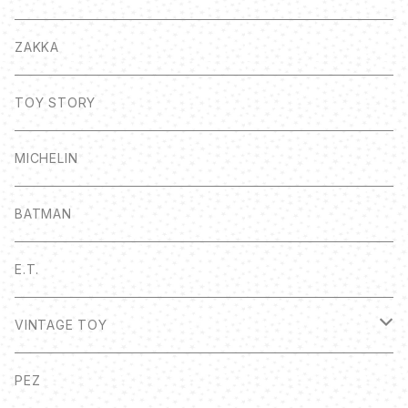
ZAKKA
TOY STORY
MICHELIN
BATMAN
E.T.
VINTAGE TOY
ボトルキャップ
PEZ