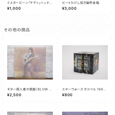
ミスタービーン「テディ」ハンドパ
ビートたけし招き猫貯金箱
ペット
¥1,000
¥3,000
その他の商品
ギター殺人者の凱旋（BLOW B
スターウォーズ タコベル 1997
Y BLOW） – ジェフ・ベック
パズルキューブ
¥2,500
¥800