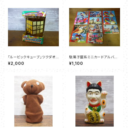
「ルービックキューブ」ツクダオリ
駄菓子屋系ミニカードアルバム
ジナル
全11冊セット
¥2,000
¥1,100