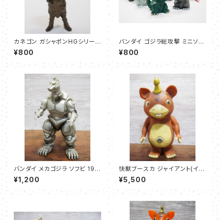
カネゴン ガシャポンHGシリーズ
バンダイ ゴジラ総攻撃 ミニソフ
【ウルトラマン永遠なる勇者編】
ビ5種＋ソフビコレクション2(ガ
¥800
¥800
ルガル3)
バンダイ メカゴジラ ソフビ 199
快獣ブースカ ジャイアント(イヌ
3
クマ製)
¥1,200
¥5,500