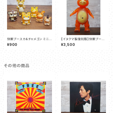
快獣ブースカ&チャメゴン ミニフ
【イヌクマ製復刻版】快獣ブース
ィギュア 6体セット
カ（クリアオレンジ） のソフビフ
¥900
¥3,500
ィギュア
その他の商品