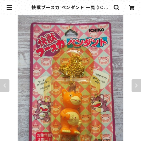
快獣ブースカ ペンダント 一晃（ICHI
KO) | flipper