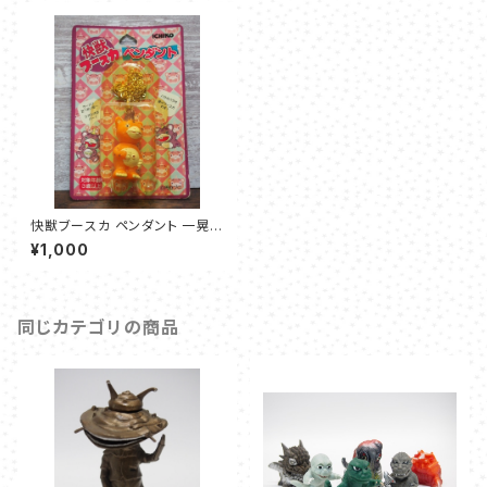
快獣ブースカ ペンダント 一晃（I
CHIKO)
¥1,000
同じカテゴリの商品