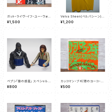
ガット・ライヴ・イフ・ユー・ウォン
Velva Sheen(ベルバシーン)
ト・イット – ローリング・ストーン
ヴィンテージプリントTシャツ
¥1,500
¥1,200
ズ
ペプシ「猿の惑星」 スペシャルボ
カッコマン・ブギ/港のヨーコ・ヨ
トルキャップ – ARI（アリ）& KRU
コハマ・ヨコスカ - ダウン・タウ
¥800
¥500
LL（クラル）
ン・ブギウギ・バンド