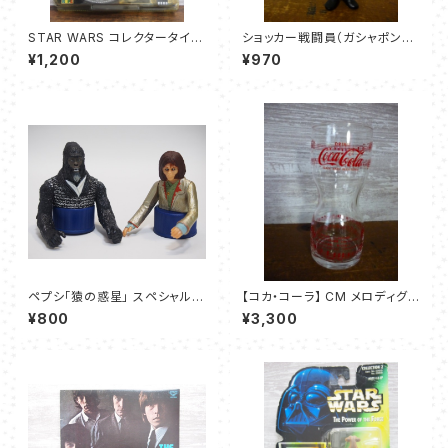
STAR WARS コレクタータイム
ショッカー戦闘員（ガシャポン）：
ピース ダース・ベイダー フェイ
仮面ライダー HGシリーズ～ショ
¥1,200
¥970
スウォッチ＆ミレニアムファルコ
ッカー戦闘員スペシャル～
ン・ケース
ペプシ「猿の惑星」 スペシャルボ
【コカ・コーラ】 CM メロディグラ
トルキャップ – ARI（アリ）& KRU
ス - 1977年
¥800
¥3,300
LL（クラル）