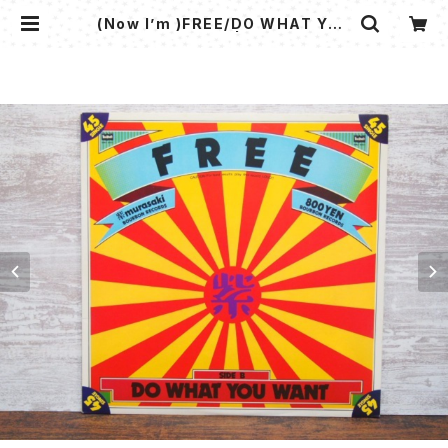
(Now I’m )FREE/DO WHAT YOU
WANT - 紫 | flipper