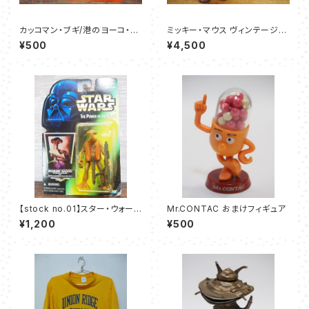
カッコマン・ブギ/港のヨーコ・ヨ
ミッキー・マウス ヴィンテージソ
コハマ・ヨコスカ - ダウン・タウ
フビドール 【R. Dakin＆Co.製】
¥500
¥4,500
ン・ブギウギ・バンド
【stock no.01】スター・ウォーズ
Mr.CONTAC おまけフィギュア
モモー・ネイドン フィギュア Ke
¥1,200
¥500
nner 1996