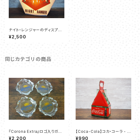
ナイト・レンジャーのディスプレ
イランプ
¥2,500
同じカテゴリの商品
『Corona Extra』ロゴ入りガラ
【Coca-Cola】コカ・コーラ - ソ
ス灰皿4個セット
ルト&ペッパー ボトル[PJD-SP
¥2,200
¥990