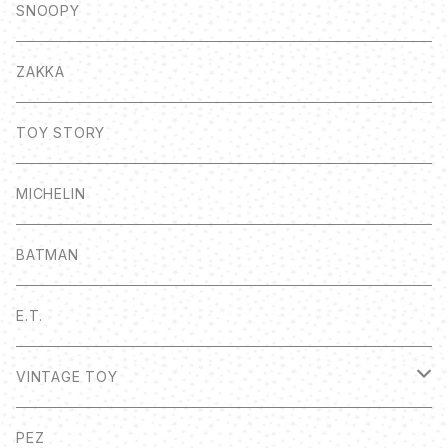
SNOOPY
ZAKKA
TOY STORY
MICHELIN
BATMAN
E.T.
VINTAGE TOY
ボトルキャップ
PEZ