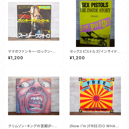
ママのファンキー・ロックン・ロ
セックスピストルズ/インサイドス
ール - スージー・クアトロ
トーリー
¥1,200
¥1,200
クリムゾン・キングの宮殿(P-80
(Now I’m )FREE/DO WHAT