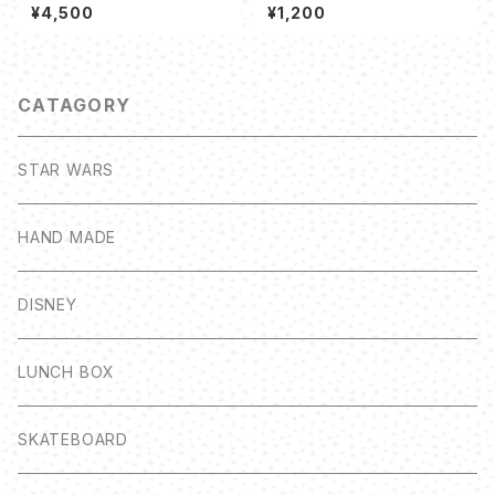
80A) - キング・クリムゾン
YOU WANT - 紫
¥4,500
¥1,200
CATAGORY
STAR WARS
HAND MADE
DISNEY
LUNCH BOX
SKATEBOARD